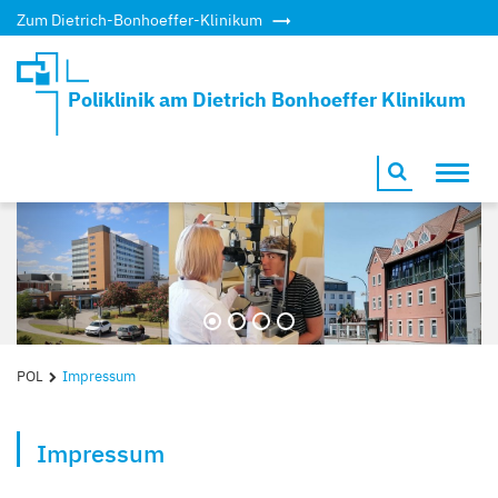
Zum Dietrich-Bonhoeffer-Klinikum
Poliklinik am Dietrich Bonhoeffer Klinikum
Toggl
navig
Previous
Next
POL
Impressum
Impressum