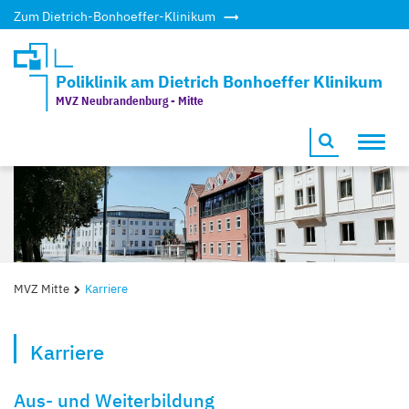
Zum Dietrich-Bonhoeffer-Klinikum
Poliklinik am Dietrich Bonhoeffer Klinikum
MVZ Neubrandenburg - Mitte
Toggl
navig
MVZ Mitte
Karriere
Karriere
Aus- und Weiterbildung