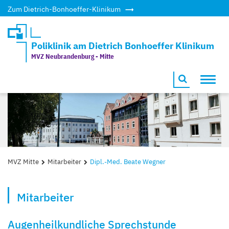
Zum Dietrich-Bonhoeffer-Klinikum
Poliklinik am Dietrich Bonhoeffer Klinikum
MVZ Neubrandenburg - Mitte
Toggl
navig
MVZ Mitte
Mitarbeiter
Dipl.-Med. Beate Wegner
Mitarbeiter
Augenheilkundliche Sprechstunde